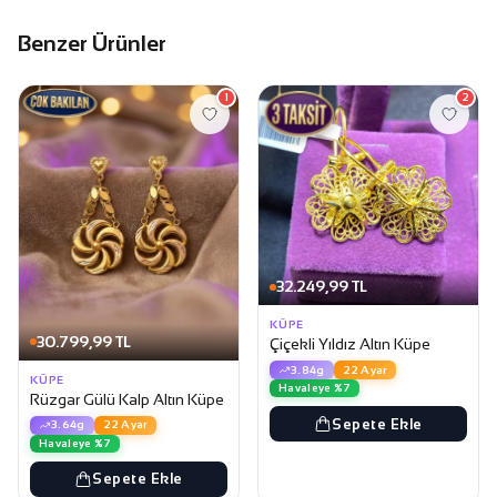
Benzer Ürünler
1
2
32.249,99 TL
KÜPE
30.799,99 TL
Çiçekli Yıldız Altın Küpe
3.84g
22 Ayar
KÜPE
Havaleye %7
Rüzgar Gülü Kalp Altın Küpe
Sepete Ekle
3.64g
22 Ayar
Havaleye %7
Sepete Ekle