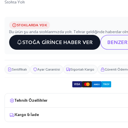
Stokta Yok
STOKLARDA YOK
Bu ürün şu anda stoklarımızda yok. Tekrar geldiğinde haberdar olm
STOĞA GİRİNCE HABER VER
BENZER
Sertifikalı
Ayar Garantisi
Sigortalı Kargo
Güvenli Ödem
VISA
TROY
AMEX
Teknik Özellikler
Kargo & İade