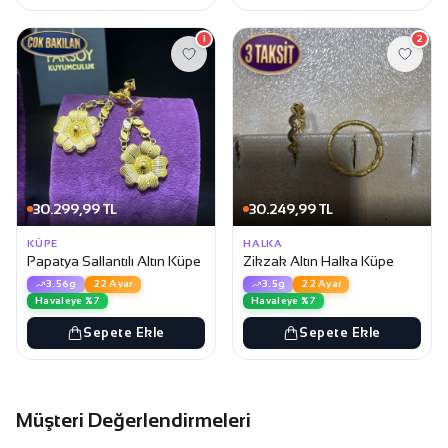
1
2
30.299,99 TL
30.249,99 TL
KÜPE
HALKA
Papatya Sallantılı Altın Küpe
Zikzak Altın Halka Küpe
3.56g
22 Ayar
3.5g
22 Ayar
Havaleye %7
Havaleye %7
Sepete Ekle
Sepete Ekle
Müşteri Değerlendirmeleri