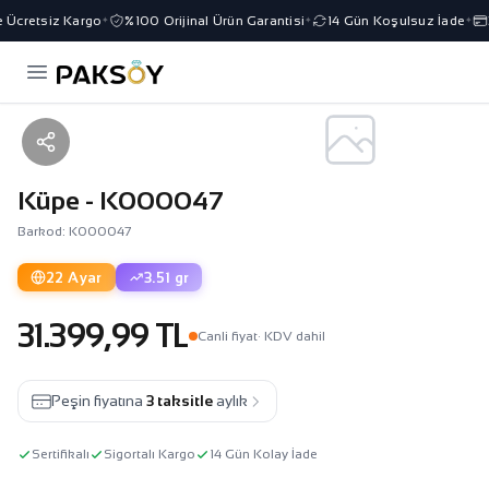
Ücretsiz Kargo
%100 Orijinal Ürün Garantisi
14 Gün Koşulsuz İade
3
✦
✦
✦
Küpe - K000047
Barkod: K000047
22 Ayar
3.51 gr
31.399,99 TL
Canli fiyat
· KDV dahil
Peşin fiyatına
3 taksitle
aylık
Sertifikalı
Sigortalı Kargo
14 Gün Kolay İade