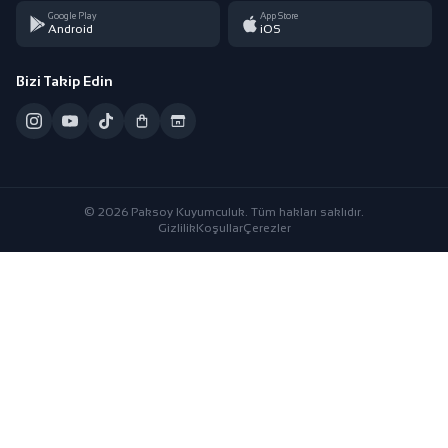
Google Play
App Store
Android
iOS
Bizi Takip Edin
© 2026 Paksoy Kuyumculuk. Tüm hakları saklıdır.
Gizlilik
Koşullar
Çerezler