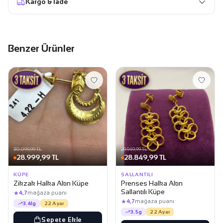
Kargo & İade
Benzer Ürünler
30.099,99 TL
29.949,99 TL
28.999,99 TL
28.849,99 TL
KÜPE
SALLANTILI
Zikzak Halka Altın Küpe
Prenses Halka Altın
Sallantılı Küpe
★
4,7
mağaza puanı
★
4,7
mağaza puanı
3.41g
22 Ayar
3.5g
22 Ayar
Sepete Ekle