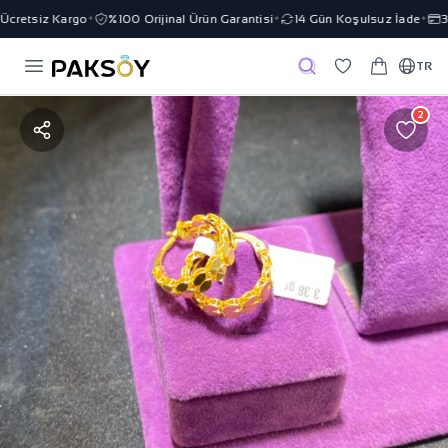
cretsiz Kargo
%100 Orijinal Ürün Garantisi
14 Gün Koşulsuz İade
3 
✦
✦
✦
TR
2