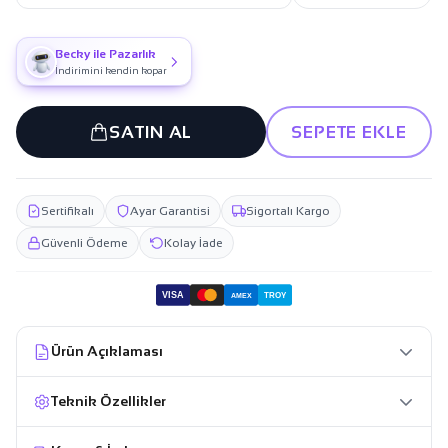
Becky ile Pazarlık
İndirimini kendin kopar
SATIN AL
SEPETE EKLE
Sertifikalı
Ayar Garantisi
Sigortalı Kargo
Güvenli Ödeme
Kolay İade
VISA
TROY
AMEX
Ürün Açıklaması
Teknik Özellikler