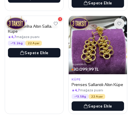
Sepete Ekle
29.699,99 TL
28.599,99 TL
1
SALLANTILI
Halka Dorika Altın Sallantılı
Küpe
★
4,7
mağaza puanı
3.26g
22 Ayar
Sepete Ekle
31.249,99 TL
30.099,99 TL
KÜPE
Prenses Sallantılı Altın Küpe
★
4,7
mağaza puanı
3.58g
22 Ayar
Sepete Ekle