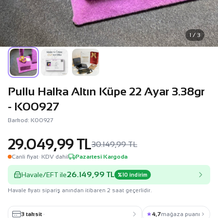
1 / 3
Pullu Halka Altın Küpe 22 Ayar 3.38gr
- K00927
Barkod: K00927
29.049,99 TL
30.149,99 TL
Canli fiyat
· KDV dahil
Pazartesi Kargoda
26.149,99 TL
Havale/EFT ile
%10 indirim
Havale fiyatı sipariş anından itibaren 2 saat geçerlidir.
3 taksit
·
★
4,7
mağaza puanı