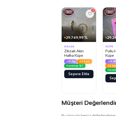
2
29.749,99 TL
29.24
HALKA
KÜPE
Zikzak Altın
Pullu 
Halka Küpe
Küpe
3.5g
22 Ayar
3.3
Havaleye %7
22 Ay
Haval
Sepete Ekle
Sep
Müşteri Değerlendi
Bu ürün için henüz değerlendirme