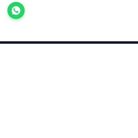
Takınca Stil, Saklayınca Değer
KURUMSAL
KATEGORI
Hakkımızda
Yatırımlık
Küpe
Altın Fiyatları
Kolyeler
Kahramanmaraş Altın Fiyatları
Çocuk
Altın Bozdurma Hesaplama