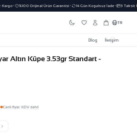
argo
%100 Orijinal Ürün Garantisi
14 Gün Koşulsuz İade
3 Taksit İm
✦
✦
✦
TR
Blog
İletişim
ar Altın Küpe 3.53gr Standart -
L
Canli fiyat
· KDV dahil
k