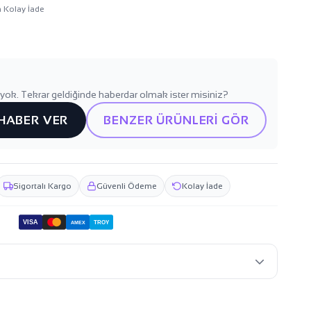
n Kolay İade
yok. Tekrar geldiğinde haberdar olmak ister misiniz?
 HABER VER
BENZER ÜRÜNLERİ GÖR
Sigortalı Kargo
Güvenli Ödeme
Kolay İade
VISA
TROY
AMEX