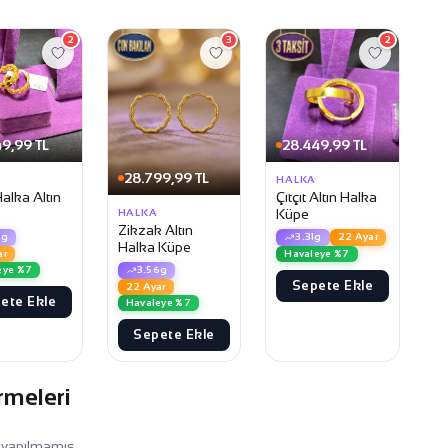
2
3
2
9,99 TL
28.449,99 TL
28.799,99 TL
HALKA
Halka Altın
Çıtçıt Altın Halka
Küpe
HALKA
Zikzak Altın
8g
3.31g
22 Ayar
Halka Küpe
ar
Havaleye %7
eye %7
3.56g
Sepete Ekle
22 Ayar
ete Ekle
Havaleye %7
Sepete Ekle
rmeleri
 yapılmamış.