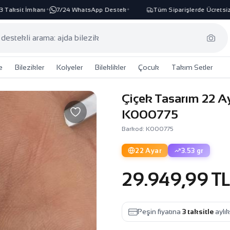
aksit İmkanı
7/24 WhatsApp Destek
Tüm Siparişlerde Ücretsiz K
✦
✦
e
Bilezikler
Kolyeler
Bileklikler
Çocuk
Takım Setler
Çiçek Tasarım 22 Ay
K000775
Barkod: K000775
22 Ayar
3.53 gr
29.949,99 T
Peşin fiyatına
3 taksitle
aylı