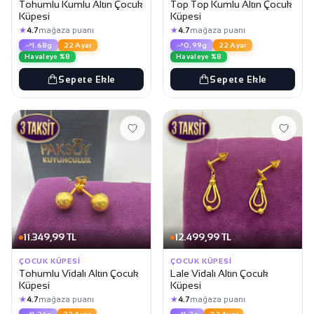
Tohumlu Kumlu Altın Çocuk
Top Top Kumlu Altın Çocuk
Küpesi
Küpesi
★
★
4.7
mağaza puanı
4.7
mağaza puanı
1.68g
22 Ayar
0.99g
22 Ayar
Havaleye %8
Havaleye %8
Sepete Ekle
Sepete Ekle
11.349,99 TL
12.499,99 TL
ÇOCUK KÜPESI
ÇOCUK KÜPESI
Tohumlu Vidalı Altın Çocuk
Lale Vidalı Altın Çocuk
Küpesi
Küpesi
★
★
4.7
mağaza puanı
4.7
mağaza puanı