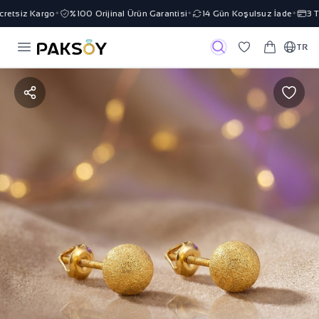
etsiz Kargo
%100 Orijinal Ürün Garantisi
14 Gün Koşulsuz İade
3 Ta
✦
✦
✦
TR