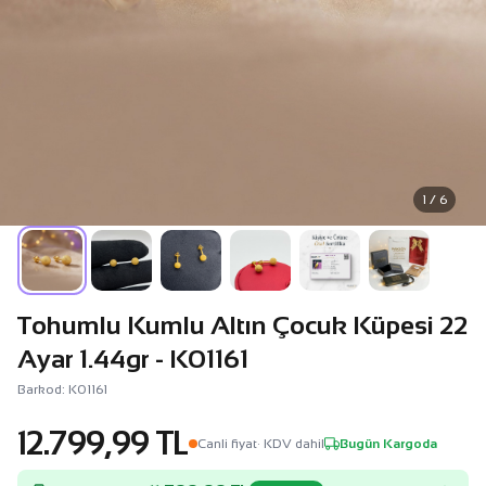
1 / 6
Tohumlu Kumlu Altın Çocuk Küpesi 22
Ayar 1.44gr - K01161
Barkod: K01161
12.799,99 TL
Canli fiyat
· KDV dahil
Bugün Kargoda