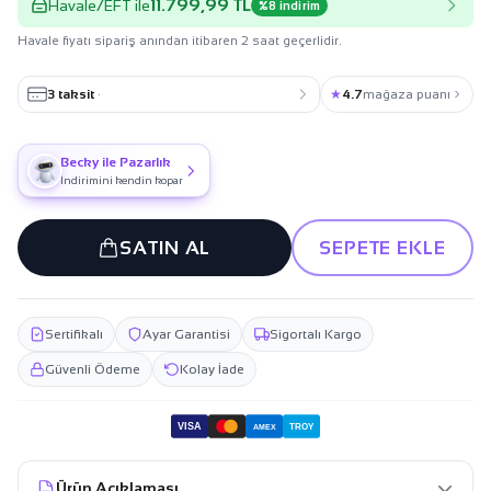
11.799,99 TL
Havale/EFT ile
%8 indirim
Havale fiyatı sipariş anından itibaren 2 saat geçerlidir.
3 taksit
·
★
4.7
mağaza puanı
Becky ile Pazarlık
İndirimini kendin kopar
SATIN AL
SEPETE EKLE
Sertifikalı
Ayar Garantisi
Sigortalı Kargo
Güvenli Ödeme
Kolay İade
VISA
TROY
AMEX
Ürün Açıklaması