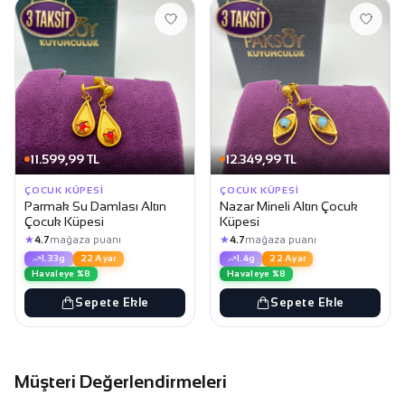
11.599,99 TL
12.349,99 TL
ÇOCUK KÜPESI
ÇOCUK KÜPESI
Parmak Su Damlası Altın
Nazar Mineli Altın Çocuk
Çocuk Küpesi
Küpesi
★
★
4.7
mağaza puanı
4.7
mağaza puanı
1.33g
22 Ayar
1.4g
22 Ayar
Havaleye %8
Havaleye %8
Sepete Ekle
Sepete Ekle
Müşteri Değerlendirmeleri