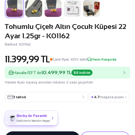
Tohumlu Çiçek Altın Çocuk Küpesi 22
Ayar 1.25gr - K01162
Barkod: K01162
11.399,99 TL
Canli fiyat
· KDV dahil
Yarın Kargoda
10.499,99 TL
Havale/EFT ile
%8 indirim
Havale fiyatı sipariş anından itibaren 2 saat geçerlidir.
3 taksit
·
★
4.7
mağaza puanı
Becky ile Pazarlık
İndirimini kendin kopar