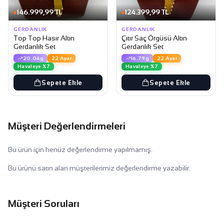
146.999,99 TL
124.399,99 TL
GERDANLIK
GERDANLIK
Top Top Hasır Altın
Çıtır Saç Örgüsü Altın
Gerdanlık Set
Gerdanlık Set
20.04g
22 Ayar
16.79g
22 Ayar
Havaleye %7
Havaleye %7
Sepete Ekle
Sepete Ekle
Müşteri Değerlendirmeleri
Bu ürün için henüz değerlendirme yapılmamış.
Bu ürünü satın alan müşterilerimiz değerlendirme yazabilir.
Müşteri Soruları