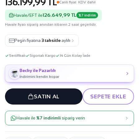
136.199,99 TL
Canli fiyat
· KDV dahil
126.649,99 TL
Havale/EFT ile
%7 indirim
Havale fiyatı sipariş anından itibaren 2 saat geçerlidir.
Peşin fiyatına
3 taksitle
aylık
Sertifikalı
Sigortalı Kargo
14 Gün Kolay İade
Becky ile Pazarlık
İndirimini kendin kopar
SATIN AL
SEPETE EKLE
Havale ile
%7 indirimli
sipariş verin