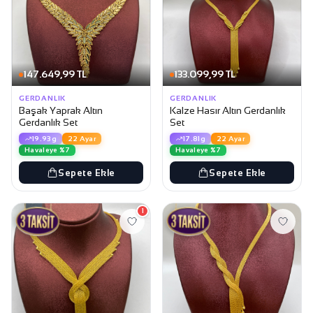
147.649,99 TL
133.099,99 TL
GERDANLIK
GERDANLIK
Başak Yaprak Altın
Kalze Hasır Altın Gerdanlık
Gerdanlık Set
Set
19.93g
22 Ayar
17.81g
22 Ayar
Havaleye %7
Havaleye %7
Sepete Ekle
Sepete Ekle
1