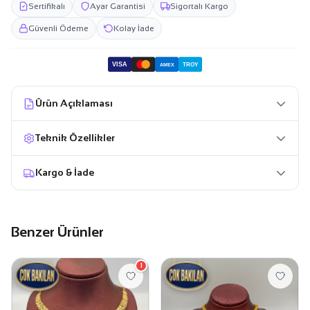
Sertifikalı
Ayar Garantisi
Sigortalı Kargo
Güvenli Ödeme
Kolay İade
VISA
TROY
AMEX
Ürün Açıklaması
Teknik Özellikler
Kargo & İade
Benzer Ürünler
1