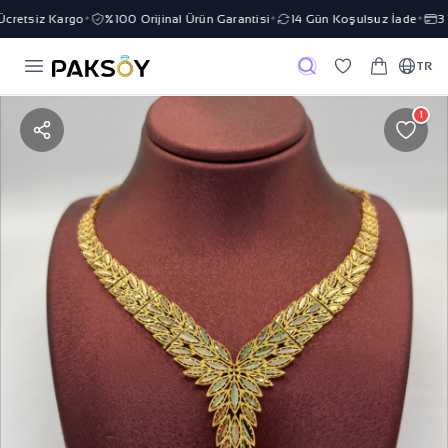
retsiz Kargo
%100 Orijinal Ürün Garantisi
14 Gün Koşulsuz İade
3 T
✦
✦
✦
TR
1