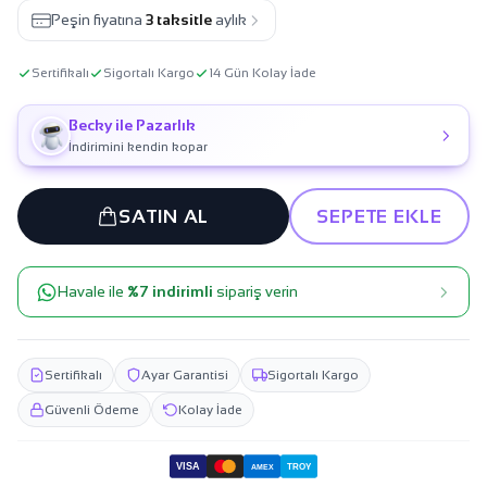
Peşin fiyatına
3 taksitle
aylık
Sertifikalı
Sigortalı Kargo
14 Gün Kolay İade
Becky ile Pazarlık
İndirimini kendin kopar
SATIN AL
SEPETE EKLE
Havale ile
%7 indirimli
sipariş verin
Sertifikalı
Ayar Garantisi
Sigortalı Kargo
Güvenli Ödeme
Kolay İade
VISA
TROY
AMEX