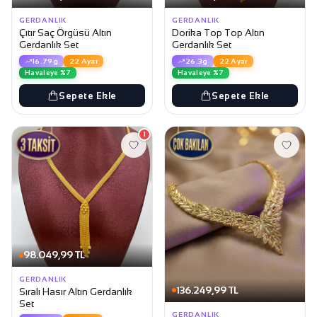
GERDANLIK
GERDANLIK
Çıtır Saç Örgüsü Altın
Dorika Top Top Altın
Gerdanlık Set
Gerdanlık Set
16.79g
22 Ayar
26.3g
22 Ayar
Havaleye %7
Havaleye %7
Sepete Ekle
Sepete Ekle
1
98.049,99 TL
GERDANLIK
136.249,99 TL
Sıralı Hasır Altın Gerdanlık
Set
GERDANLIK