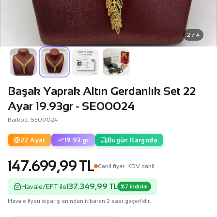
2 / 4
Başak Yaprak Altın Gerdanlık Set 22
Ayar 19.93gr - SE00024
Barkod: SE00024
22 Ayar
19.93 gr
Bugün Kargoda
147.699,99 TL
Canli fiyat
· KDV dahil
137.349,99 TL
Havale/EFT ile
%7 indirim
Havale fiyatı sipariş anından itibaren 2 saat geçerlidir.