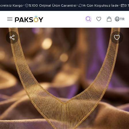
etsiz Kargo
%100 Orijinal Ürün Garantisi
14 Gün Koşulsuz İade
3 Ta
✦
✦
✦
TR