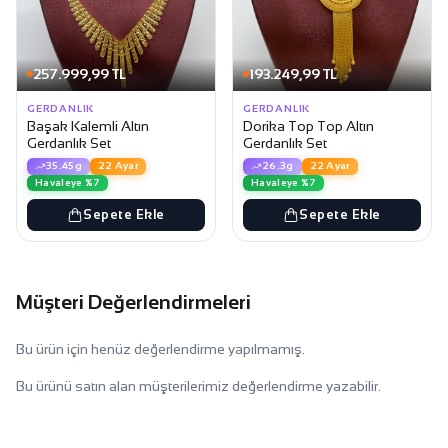
257.999,99 TL
193.249,99 TL
GERDANLIK
GERDANLIK
Başak Kalemli Altın
Dorika Top Top Altın
Gerdanlık Set
Gerdanlık Set
35.45g
22 Ayar
26.3g
22 Ayar
Havaleye %7
Havaleye %7
Sepete Ekle
Sepete Ekle
Müşteri Değerlendirmeleri
Bu ürün için henüz değerlendirme yapılmamış.
Bu ürünü satın alan müşterilerimiz değerlendirme yazabilir.