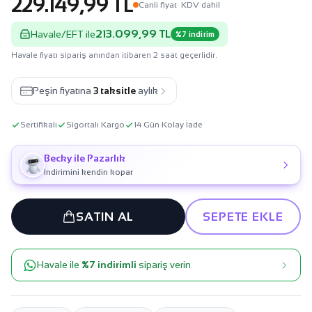
229.149,99 TL
Canli fiyat
· KDV dahil
213.099,99 TL
Havale/EFT ile
%7 indirim
Havale fiyatı sipariş anından itibaren 2 saat geçerlidir.
Peşin fiyatına
3 taksitle
aylık
Sertifikalı
Sigortalı Kargo
14 Gün Kolay İade
Becky ile Pazarlık
İndirimini kendin kopar
SATIN AL
SEPETE EKLE
Havale ile
%7 indirimli
sipariş verin