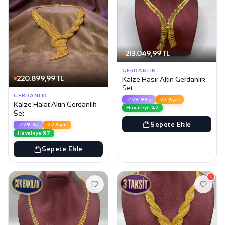
213.049,99 TL
GERDANLIK
220.899,99 TL
Kalze Hasır Altın Gerdanlık
Set
GERDANLIK
28.98g
22 Ayar
Kalze Halat Altın Gerdanlık
Havaleye %7
Set
Sepete Ekle
29.3g
22 Ayar
Havaleye %7
Sepete Ekle
1