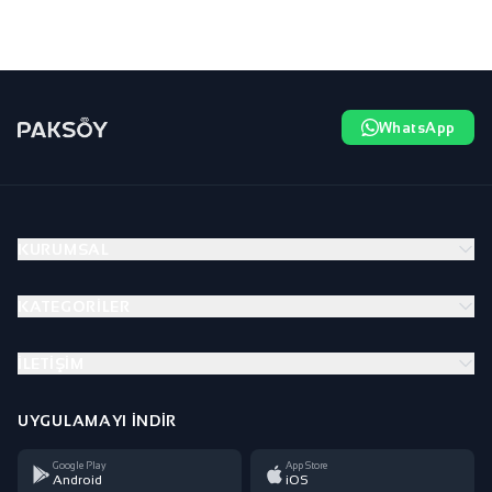
WhatsApp
KURUMSAL
KATEGORILER
İLETIŞIM
UYGULAMAYI İNDIR
Google Play
App Store
Android
iOS