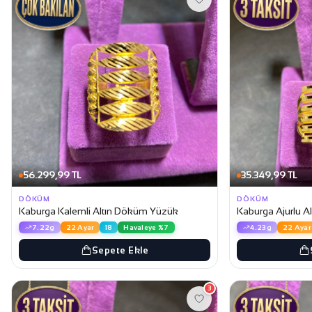
56.299,99 TL
35.349,99 TL
DÖKÜM
DÖKÜM
Kaburga Kalemli Altın Döküm Yüzük
Kaburga Ajurlu 
7.22g
22 Ayar
18
Havaleye %7
4.23g
22 Ayar
Sepete Ekle
3