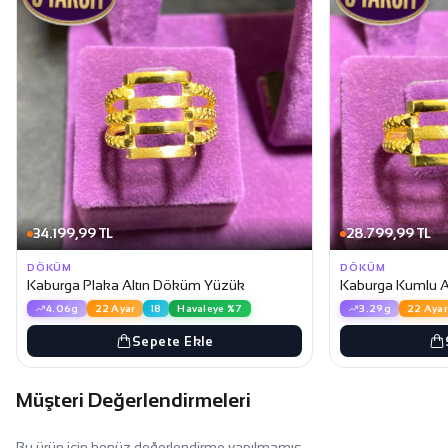
34.199,99 TL
28.799,99 TL
DÖKÜM
DÖKÜM
Kaburga Plaka Altın Döküm Yüzük
Kaburga Kumlu 
4.06g
22 Ayar
18
Havaleye %7
3.29g
22 Ayar
Sepete Ekle
Müşteri Değerlendirmeleri
Bu ürün için henüz değerlendirme yapılmamış.