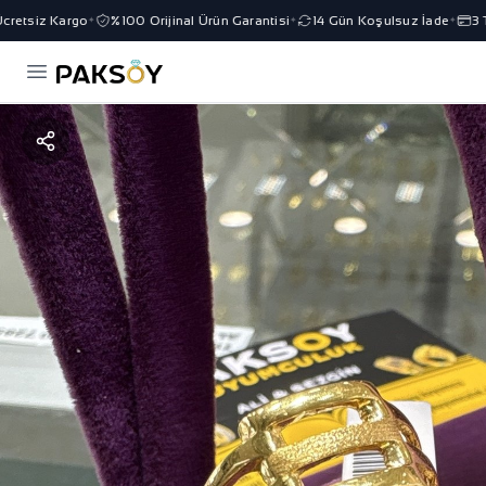
etsiz Kargo
%100 Orijinal Ürün Garantisi
14 Gün Koşulsuz İade
3 Ta
✦
✦
✦