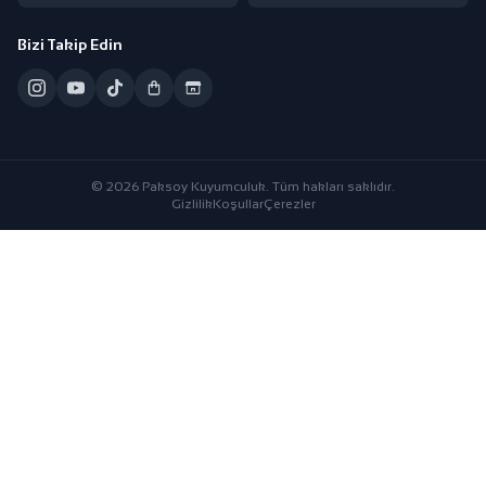
Bizi Takip Edin
© 2026 Paksoy Kuyumculuk. Tüm hakları saklıdır.
Gizlilik
Koşullar
Çerezler