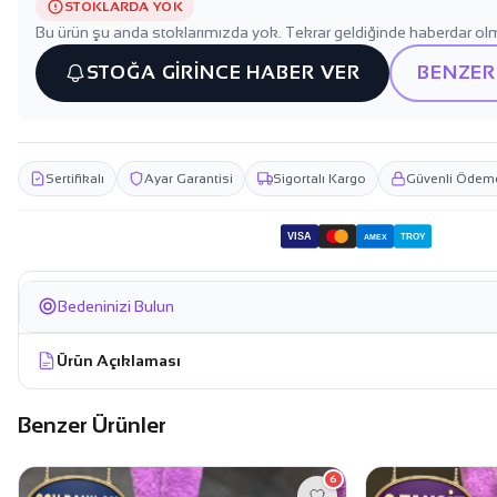
STOKLARDA YOK
Bu ürün şu anda stoklarımızda yok. Tekrar geldiğinde haberdar olm
STOĞA GİRİNCE HABER VER
BENZER
Sertifikalı
Ayar Garantisi
Sigortalı Kargo
Güvenli Ödem
VISA
TROY
AMEX
Bedeninizi Bulun
Ürün Açıklaması
Benzer Ürünler
6