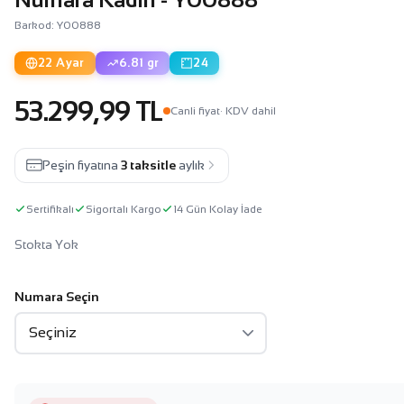
Barkod: Y00888
22 Ayar
6.81 gr
24
53.299,99 TL
Canli fiyat
· KDV dahil
Peşin fiyatına
3 taksitle
aylık
Sertifikalı
Sigortalı Kargo
14 Gün Kolay İade
Stokta Yok
Numara Seçin