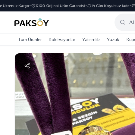
cretsiz Kargo
%100 Orijinal Ürün Garantisi
14 Gün Koşulsuz İade
3 
✦
✦
✦
Tüm Ürünler
Koleksiyonlar
Yatırımlık
Yüzük
Küp