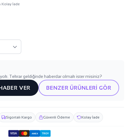
n Kolay İade
yok. Tekrar geldiğinde haberdar olmak ister misiniz?
 HABER VER
BENZER ÜRÜNLERİ GÖR
Sigortalı Kargo
Güvenli Ödeme
Kolay İade
VISA
TROY
AMEX