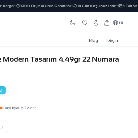
Kargo
%100 Orijinal Ürün Garantisi
14 Gün Koşulsuz İade
3 Taksit İm
✦
✦
✦
TR
Blog
İletişim
k Modern Tasarım 4.49gr 22 Numara
2
Canli fiyat
· KDV dahil
k