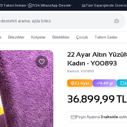
Taksit İmkanı
7/24 WhatsApp Destek
Tüm Siparişlerde Ücretsiz 
✦
✦
e
Bilezikler
Kolyeler
Bileklikler
Çocuk
Takım Setler
22 Ayar Altın Yüzü
Kadın - Y00893
Barkod: Y00893
22 Ayar
4.49 gr
2
36.899,99 TL
Peşin fiyatına
3 taksitle
aylı