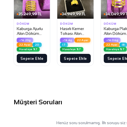
35.249,99 TL
34.949,99 TL
34.049,99 
DÖKÜM
DÖKÜM
DÖKÜM
Kaburga Ajurlu
Hasırlı Kemer
Kaburga Pla
Altın Döküm
Tokası Altın
Altın Döküm
Yüzük
Döküm Yüzük
Yüzük
4.23g
4.4g
22 Ayar
4.06g
22 Ayar
20
17
22 Ayar
18
Havaleye %7
Havaleye %7
Havaleye %7
Sepete Ekle
Sepete Ekle
Sepete Ek
Müşteri Soruları
Henüz soru sorulmamış. İlk soruyu siz 