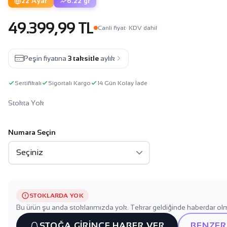
22 Ayar
6.22 gr
49.399,99 TL
Canli fiyat
· KDV dahil
Peşin fiyatına
3 taksitle
aylık
Sertifikalı
Sigortalı Kargo
14 Gün Kolay İade
Stokta Yok
Numara Seçin
STOKLARDA YOK
Bu ürün şu anda stoklarımızda yok. Tekrar geldiğinde haberdar olm
STOĞA GİRİNCE HABER VER
BENZER