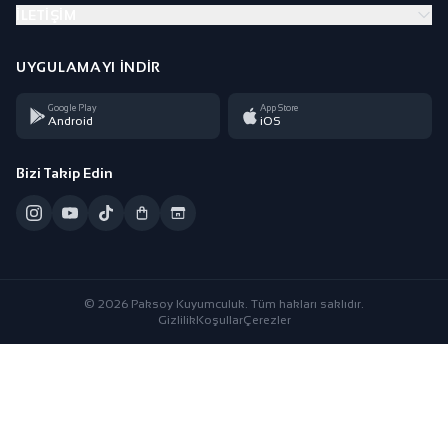
İLETIŞIM
UYGULAMAYI İNDIR
Google Play
App Store
Android
iOS
Bizi Takip Edin
© 2026 Paksoy Kuyumculuk. Tüm hakları saklıdır.
Gizlilik
Koşullar
Çerezler