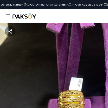
cretsiz Kargo
%100 Orijinal Ürün Garantisi
14 Gün Koşulsuz İade
3 T
✦
✦
✦