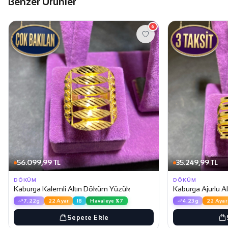
Benzer Ürünler
6
56.099,99 TL
35.249,99 TL
DÖKÜM
DÖKÜM
Kaburga Kalemli Altın Döküm Yüzük
Kaburga Ajurlu 
7.22g
22 Ayar
18
Havaleye %7
4.23g
22 Ayar
Sepete Ekle