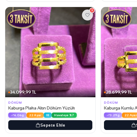
3
34.099,99 TL
28.699,99 TL
DÖKÜM
DÖKÜM
Kaburga Plaka Altın Döküm Yüzük
Kaburga Kumlu 
4.06g
22 Ayar
18
Havaleye %7
3.29g
22 Ayar
Sepete Ekle