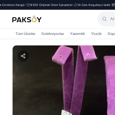
cretsiz Kargo
%100 Orijinal Ürün Garantisi
14 Gün Koşulsuz İade
3 
✦
✦
✦
Tüm Ürünler
Koleksiyonlar
Yatırımlık
Yüzük
Küp