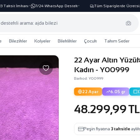
Taksit İmkanı
7/24 WhatsApp Destek
Tüm Siparişlerde Ücretsiz 
✦
✦
e
Bilezikler
Kolyeler
Bileklikler
Çocuk
Takım Setler
22 Ayar Altın Yüzü
Kadın - Y00999
Barkod: Y00999
22 Ayar
6.05 gr
1
48.299,99 TL
Peşin fiyatına
3 taksitle
aylı