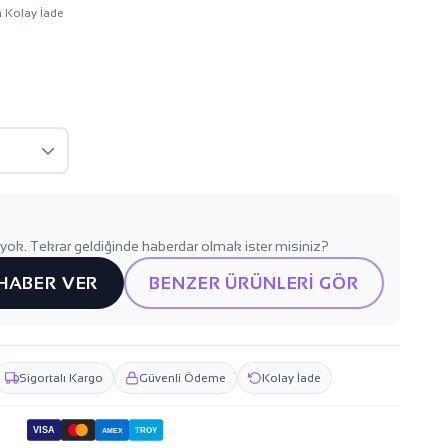
n Kolay İade
yok. Tekrar geldiğinde haberdar olmak ister misiniz?
 HABER VER
BENZER ÜRÜNLERİ GÖR
Sigortalı Kargo
Güvenli Ödeme
Kolay İade
VISA
TROY
AMEX