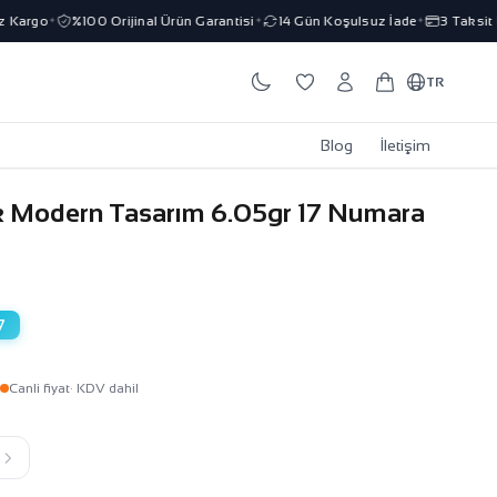
Kargo
%100 Orijinal Ürün Garantisi
14 Gün Koşulsuz İade
3 Taksit İm
✦
✦
✦
TR
Blog
İletişim
k Modern Tasarım 6.05gr 17 Numara
7
Canli fiyat
· KDV dahil
k