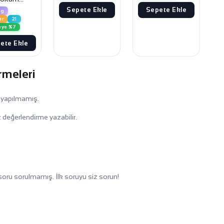
Sepete Ekle
Sepete Ekle
8g
ar
21
eye %7
ete Ekle
rmeleri
 yapılmamış.
 değerlendirme yazabilir.
oru sorulmamış. İlk soruyu siz sorun!