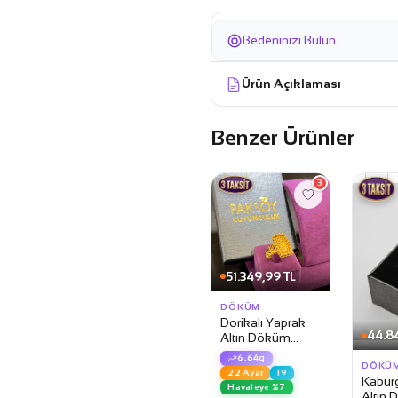
Bedeninizi Bulun
Ürün Açıklaması
Benzer Ürünler
3
51.349,99 TL
DÖKÜM
Dorikalı Yaprak
44.8
Altın Döküm
Yüzük
6.64g
DÖKÜ
22 Ayar
19
Kabur
Havaleye %7
Altın