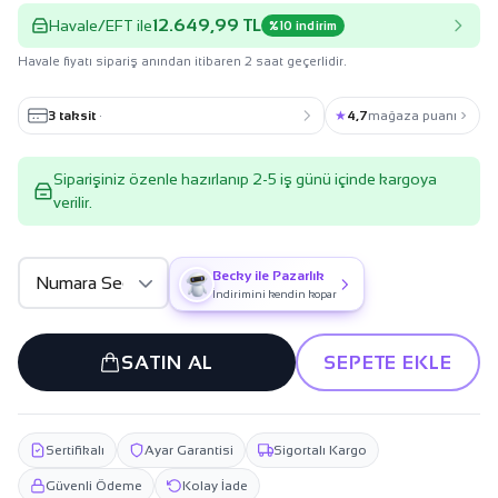
12.649,99 TL
Havale/EFT ile
%10 indirim
Havale fiyatı sipariş anından itibaren 2 saat geçerlidir.
3 taksit
·
★
4,7
mağaza puanı
Siparişiniz özenle hazırlanıp 2-5 iş günü içinde kargoya
verilir.
Becky ile Pazarlık
İndirimini kendin kopar
SATIN AL
SEPETE EKLE
Sertifikalı
Ayar Garantisi
Sigortalı Kargo
Güvenli Ödeme
Kolay İade