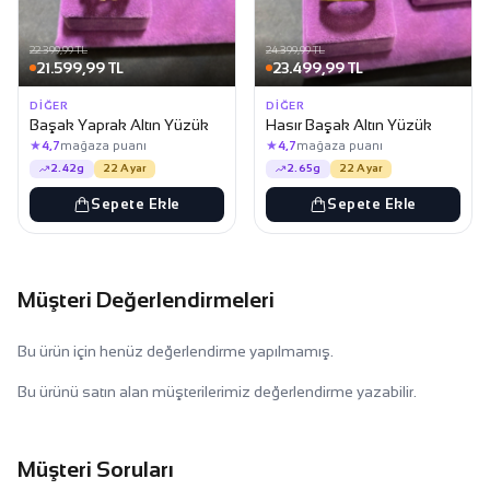
22.399,99 TL
24.399,99 TL
21.599,99 TL
23.499,99 TL
DIĞER
DIĞER
Başak Yaprak Altın Yüzük
Hasır Başak Altın Yüzük
★
★
4,7
mağaza puanı
4,7
mağaza puanı
2.42g
22 Ayar
2.65g
22 Ayar
Sepete Ekle
Sepete Ekle
Müşteri Değerlendirmeleri
Bu ürün için henüz değerlendirme yapılmamış.
Bu ürünü satın alan müşterilerimiz değerlendirme yazabilir.
Müşteri Soruları