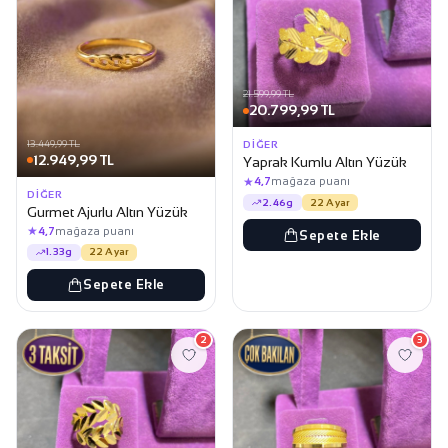
21.599,99 TL
20.799,99 TL
13.449,99 TL
DIĞER
12.949,99 TL
Yaprak Kumlu Altın Yüzük
★
4,7
mağaza puanı
DIĞER
2.46g
22 Ayar
Gurmet Ajurlu Altın Yüzük
★
4,7
mağaza puanı
Sepete Ekle
1.33g
22 Ayar
Sepete Ekle
2
3