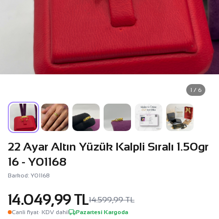
1 / 6
22 Ayar Altın Yüzük Kalpli Sıralı 1.50gr
16 - Y01168
Barkod: Y01168
14.049,99 TL
14.599,99 TL
Canli fiyat
· KDV dahil
Pazartesi Kargoda