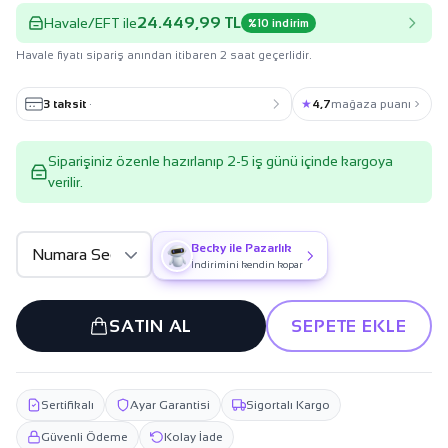
24.449,99 TL
Havale/EFT ile
%10 indirim
Havale fiyatı sipariş anından itibaren 2 saat geçerlidir.
3 taksit
·
★
4,7
mağaza puanı
Siparişiniz özenle hazırlanıp 2-5 iş günü içinde kargoya
verilir.
Becky ile Pazarlık
İndirimini kendin kopar
SATIN AL
SEPETE EKLE
Sertifikalı
Ayar Garantisi
Sigortalı Kargo
Güvenli Ödeme
Kolay İade