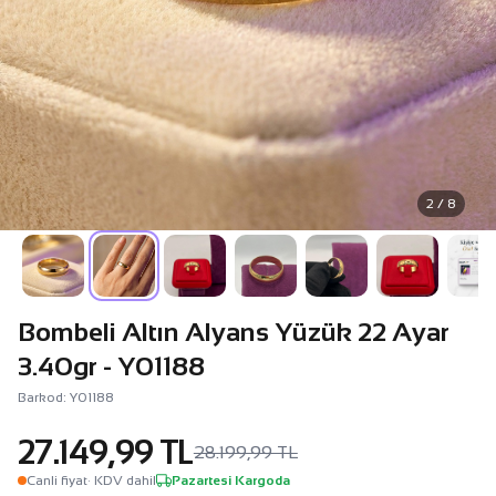
2 / 8
Bombeli Altın Alyans Yüzük 22 Ayar
3.40gr - Y01188
Barkod: Y01188
27.149,99 TL
28.199,99 TL
Canli fiyat
· KDV dahil
Pazartesi Kargoda