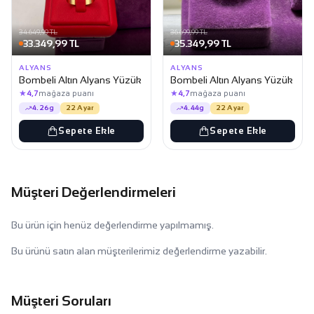
34.649,99 TL
36.699,99 TL
33.349,99 TL
35.349,99 TL
ALYANS
ALYANS
Bombeli Altın Alyans Yüzük
Bombeli Altın Alyans Yüzük
★
★
4,7
mağaza puanı
4,7
mağaza puanı
4.26g
22 Ayar
4.44g
22 Ayar
Sepete Ekle
Sepete Ekle
Müşteri Değerlendirmeleri
Bu ürün için henüz değerlendirme yapılmamış.
Bu ürünü satın alan müşterilerimiz değerlendirme yazabilir.
Müşteri Soruları