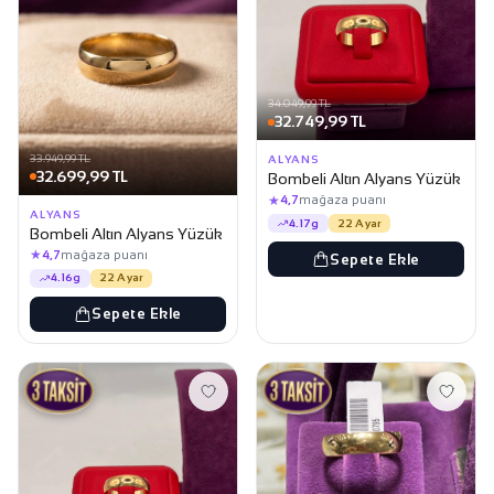
34.049,99 TL
32.749,99 TL
33.949,99 TL
ALYANS
32.699,99 TL
Bombeli Altın Alyans Yüzük
★
4,7
mağaza puanı
ALYANS
4.17g
22 Ayar
Bombeli Altın Alyans Yüzük
★
4,7
mağaza puanı
Sepete Ekle
4.16g
22 Ayar
Sepete Ekle