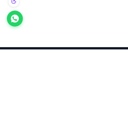
Takınca Stil, Saklayınca Değer
KURUMSAL
KATEGORI
Hakkımızda
Yatırımlık
Küpe
Altın Fiyatları
Kolyeler
Kahramanmaraş Altın Fiyatları