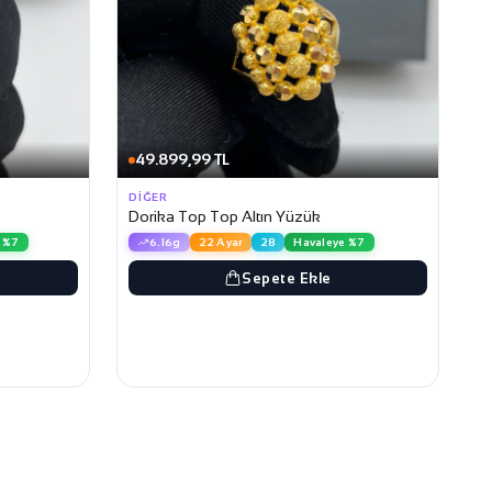
49.899,99 TL
DIĞER
Dorika Top Top Altın Yüzük
 %7
6.16g
22 Ayar
28
Havaleye %7
Sepete Ekle