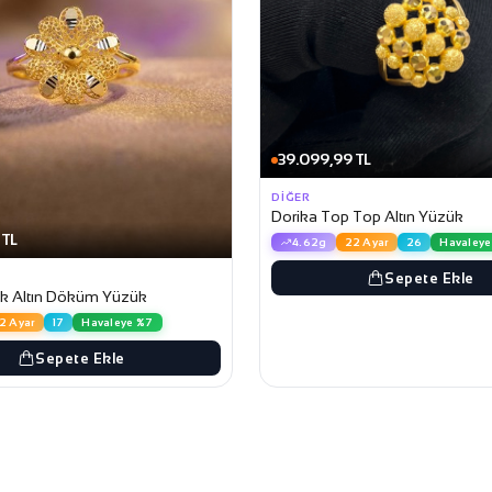
39.099,99 TL
DIĞER
Dorika Top Top Altın Yüzük
 TL
4.62g
22 Ayar
26
Havaleye
Sepete Ekle
k Altın Döküm Yüzük
2 Ayar
17
Havaleye %7
Sepete Ekle