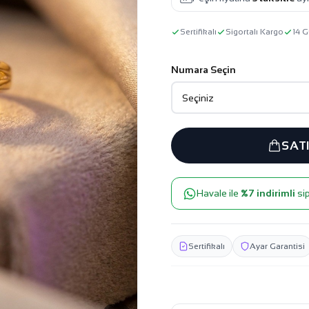
Sertifikalı
Sigortalı Kargo
14 G
Numara Seçin
SAT
Havale ile
%7 indirimli
sip
Sertifikalı
Ayar Garantisi