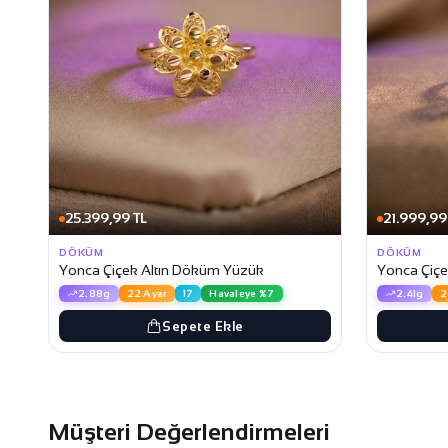
25.399,99 TL
21.999,99
DÖKÜM
DÖKÜM
Yonca Çiçek Altın Döküm Yüzük
Yonca Çiçe
2.88g
22 Ayar
17
Havaleye %7
2.41g
2
Sepete Ekle
Müşteri Değerlendirmeleri