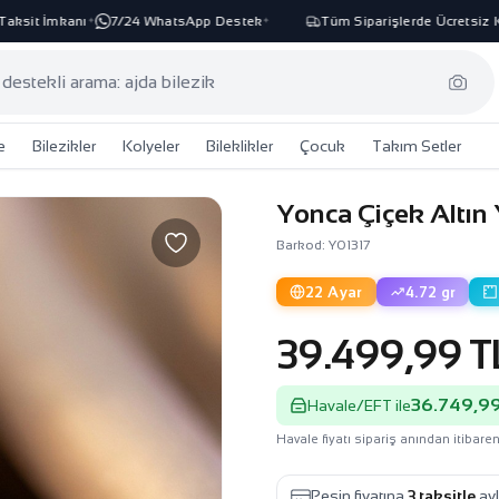
it İmkanı
7/24 WhatsApp Destek
Tüm Siparişlerde Ücretsiz Karg
✦
✦
e
Bilezikler
Kolyeler
Bileklikler
Çocuk
Takım Setler
Yonca Çiçek Altın 
Barkod: Y01317
22 Ayar
4.72 gr
39.499,99 T
36.749,99
Havale/EFT ile
Havale fiyatı sipariş anından itibaren
Peşin fiyatına
3 taksitle
ayl