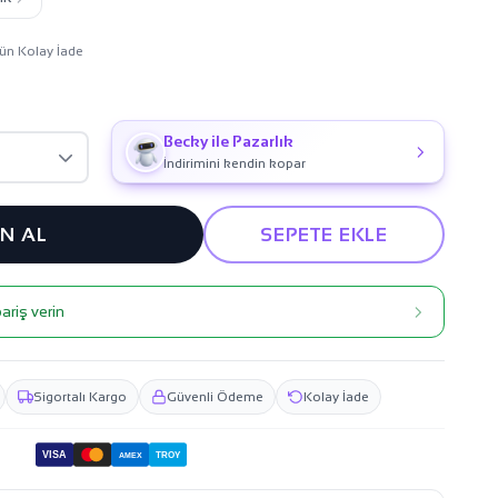
ün Kolay İade
Becky ile Pazarlık
İndirimini kendin kopar
IN AL
SEPETE EKLE
ariş verin
Sigortalı Kargo
Güvenli Ödeme
Kolay İade
VISA
TROY
AMEX