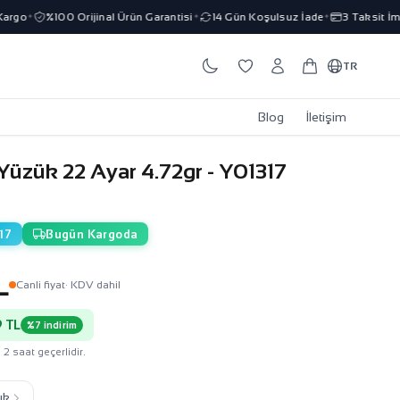
o
%100 Orijinal Ürün Garantisi
14 Gün Koşulsuz İade
3 Taksit İmkanı
✦
✦
✦
TR
Blog
İletişim
Yüzük 22 Ayar 4.72gr - Y01317
17
Bugün Kargoda
L
Canli fiyat
· KDV dahil
 TL
%7 indirim
 2 saat geçerlidir.
ık