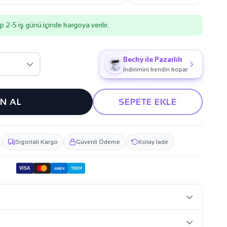
p 2-5 iş günü içinde kargoya verilir.
Becky ile Pazarlık
İndirimini kendin kopar
IN AL
SEPETE EKLE
Sigortalı Kargo
Güvenli Ödeme
Kolay İade
VISA
TROY
AMEX