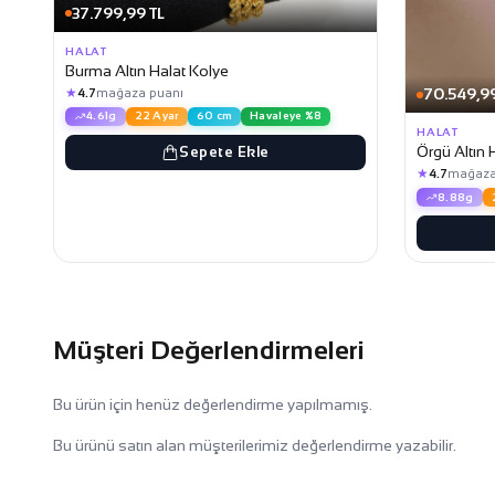
37.799,99 TL
HALAT
Burma Altın Halat Kolye
★
70.549,99
4.7
mağaza puanı
4.61g
22 Ayar
60 cm
Havaleye %8
HALAT
Örgü Altın 
Sepete Ekle
★
4.7
mağaza
8.88g
Müşteri Değerlendirmeleri
Bu ürün için henüz değerlendirme yapılmamış.
Bu ürünü satın alan müşterilerimiz değerlendirme yazabilir.