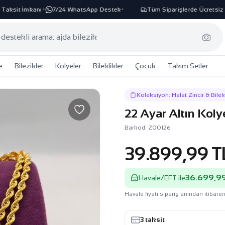
sit İmkanı
7/24 WhatsApp Destek
Tüm Siparişlerde Ücretsiz Kar
✦
✦
e
Bilezikler
Kolyeler
Bileklikler
Çocuk
Takım Setler
Koleksiyon: Halat Zincir & Bilek
22 Ayar Altın Kol
Barkod: Z00126
39.899,99 T
36.699,99
Havale/EFT ile
Havale fiyatı sipariş anından itibaren
3 taksit
·