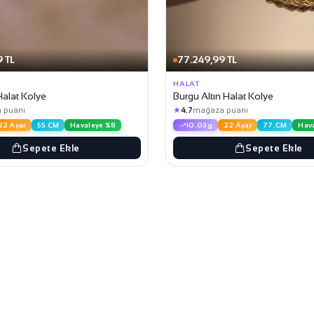
 TL
77.249,99 TL
HALAT
Halat Kolye
Burgu Altın Halat Kolye
★
 puanı
4.7
mağaza puanı
22 Ayar
55 CM
Havaleye %8
10.03g
22 Ayar
77.CM
Hav
Sepete Ekle
Sepete Ekle