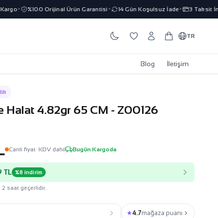
go
%100 Orijinal Ürün Garantisi
14 Gün Koşulsuz İade
3 Taksit İmka
✦
✦
✦
TR
Blog
İletişim
lik
ye Halat 4.82gr 65 CM - Z00126
L
Canli fiyat
· KDV dahil
Bugün Kargoda
 TL
%8 indirim
 2 saat geçerlidir.
★
4.7
mağaza puanı