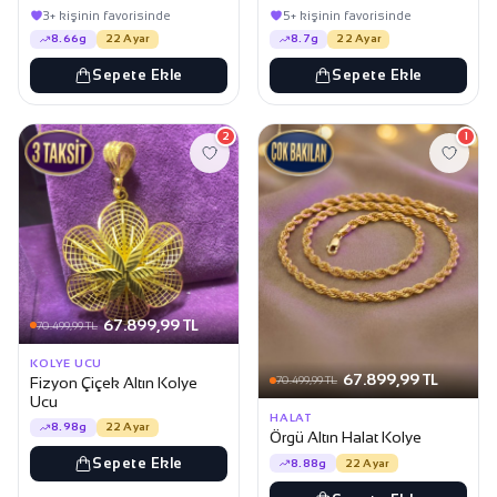
3+ kişinin favorisinde
5+ kişinin favorisinde
8.66g
22 Ayar
8.7g
22 Ayar
Sepete Ekle
Sepete Ekle
2
1
67.899,99 TL
70.499,99 TL
KOLYE UCU
67.899,99 TL
Fizyon Çiçek Altın Kolye
70.499,99 TL
Ucu
HALAT
8.98g
22 Ayar
Örgü Altın Halat Kolye
Sepete Ekle
8.88g
22 Ayar