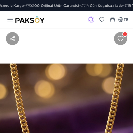
retsiz Kargo
%100 Orijinal Ürün Garantisi
14 Gün Koşulsuz İade
3 Ta
✦
✦
✦
TR
1