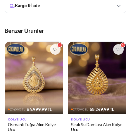
Kargo & İade
Benzer Ürünler
3
5
64.999,99 TL
65.249,99 TL
67.499,99 TL
67.799,99 TL
KOLYE UCU
KOLYE UCU
Osmanlı Tuğra Altın Kolye
Sıralı Su Damlası Altın Kolye
Ucu
Ucu