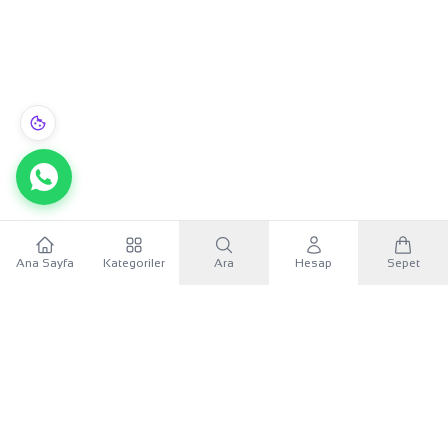
Ana Sayfa
Kategoriler
Ara
Hesap
Sepet
WhatsApp
×
KURUMSAL
Sana özel 500 TL
Mobil uygulamayı indir, ilk alışverişinde
500 TL indirim
KATEGORILER