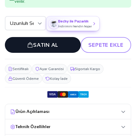
verilir.
Becky ile Pazarlık
İndirimini kendin kopar
SATIN AL
SEPETE EKLE
Sertifikalı
Ayar Garantisi
Sigortalı Kargo
Güvenli Ödeme
Kolay İade
VISA
TROY
AMEX
Ürün Açıklaması
Teknik Özellikler