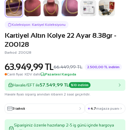
Koleksiyon: Kartiyel Koleksiyonu
Kartiyel Altın Kolye 22 Ayar 8.38gr -
Z00128
Barkod: Z00128
63.949,99 TL
66.449,99 TL
2.500,00 TL indirim
Canli fiyat
· KDV dahil
Pazartesi Kargoda
57.549,99 TL
Havale/EFT ile
%10 indirim
Havale fiyatı sipariş anından itibaren 2 saat geçerlidir.
3 taksit
·
★
4.7
mağaza puanı
Siparişiniz özenle hazırlanıp 2-5 iş günü içinde kargoya