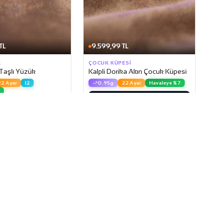
TL
9.599,99 TL
K
ÇOCUK KÜPESI
 Taşlı Yüzük
Kalpli Dorika Altın Çocuk Küpesi
22 Ayar
12
0.95g
22 Ayar
Havaleye %7
7
Sepete Ekle
Sepete Ekle