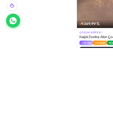
9.349,99 TL
ÇOCUK KÜPESI
Kalpli Dorika Altın Ç
0.9g
22 Ayar
Ha
Sepete E