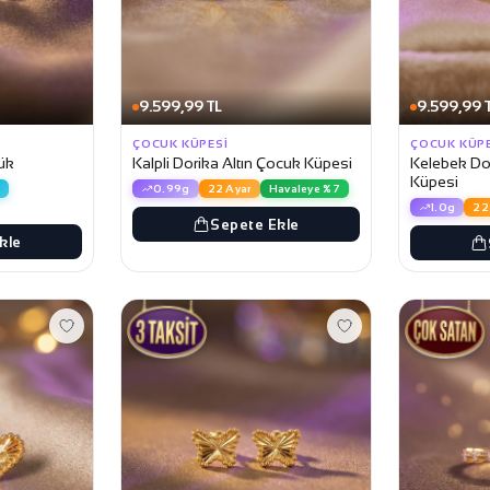
9.599,99 TL
9.599,99 
ÇOCUK KÜPESI
ÇOCUK KÜP
zük
Kalpli Dorika Altın Çocuk Küpesi
Kelebek Dor
Küpesi
2
0.99g
22 Ayar
Havaleye %7
1.0g
22
Sepete Ekle
kle