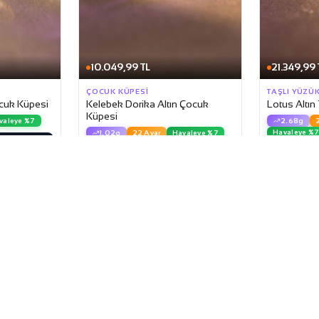
10.049,99 TL
21.349,99 
ÇOCUK KÜPESI
TAŞLI YÜZÜ
ocuk Küpesi
Kelebek Dorika Altın Çocuk
Lotus Altın
Küpesi
valeye %7
2.68g
Havaleye %
1.02g
22 Ayar
Havaleye %7
kle
Sepete Ekle