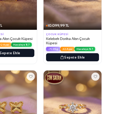
TL
10.099,99 TL
ESI
ÇOCUK KÜPESI
ka Altın Çocuk Küpesi
Kelebek Dorika Altın Çocuk
Küpesi
22 Ayar
Havaleye %7
1.05g
22 Ayar
Havaleye %7
Sepete Ekle
Sepete Ekle