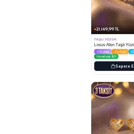
21.149,99 TL
TAŞLI YÜZÜK
Lotus Altın Taşlı Yü
2.64g
22 Ayar
1
Havaleye %7
Sepete E