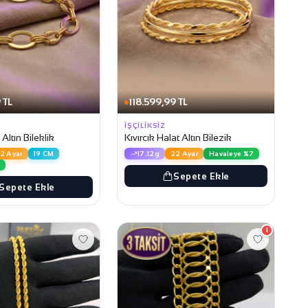
 TL
118.599,99 TL
İŞÇILIKSIZ
Altın Bileklik
Kıvırcık Halat Altın Bilezik
2 Ayar
19 CM
17.12g
22 Ayar
Havaleye %7
7
Sepete Ekle
Sepete Ekle
1