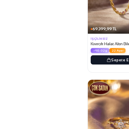
69.399,99 TL
İŞÇILIKSIZ
Kıvırcık Halat Altın Bi
10.02g
22 Ayar
Sepete E