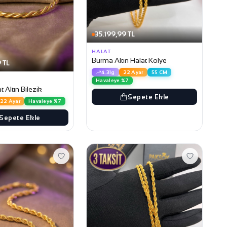
35.199,99 TL
HALAT
Burma Altın Halat Kolye
 TL
4.31g
22 Ayar
55 CM
Havaleye %7
t Altın Bilezik
Sepete Ekle
22 Ayar
Havaleye %7
Sepete Ekle