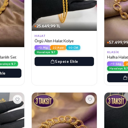
25.649,99 TL
HALAT
Örgü Altın Halat Kolye
57.499,99
3.91g
22 Ayar
50 CM
Havaleye %7
KLASIK
danlık Set
Halka Halat 
Sepete Ekle
avaleye %7
7.54g
2
Havaleye %
kle