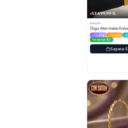
57.499,99 TL
HALAT
Örgü Altın Halat Koly
7.47g
22 Ayar
6
Havaleye %7
Sepete E