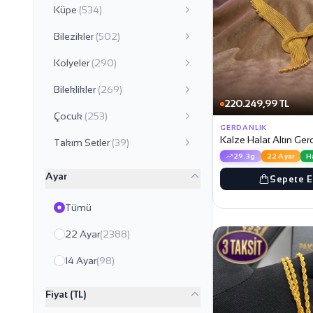
Küpe
(534)
Bilezikler
(502)
Kolyeler
(290)
Bileklikler
(269)
220.249,99 TL
Çocuk
(253)
GERDANLIK
Kalze Halat Altın Ger
Takım Setler
(39)
29.3g
22 Ayar
H
Ayar
Sepete E
Tümü
22 Ayar
(2388)
14 Ayar
(98)
Fiyat (TL)