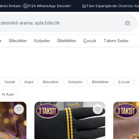
nı
7/24 WhatsApp Destek
Tüm Siparişlerde Ücretsiz Kargo
%10
✦
✦
✦
e
Bilezikler
Kolyeler
Bileklikler
Çocuk
Takım Setler
k
Yüzük
Küpe
Bilezikler
Kolyeler
Bileklikler
Çocuk
14 Ayar