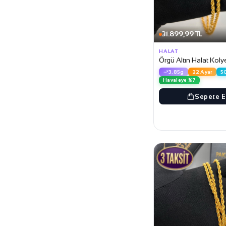
31.899,99 TL
HALAT
Örgü Altın Halat Koly
3.85g
22 Ayar
5
Havaleye %7
Sepete E