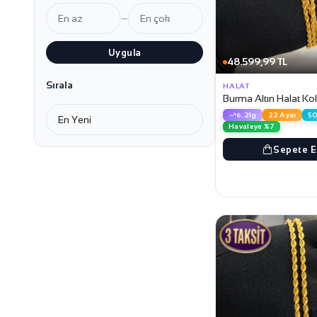
–
Uygula
48.599,99 TL
Sırala
HALAT
Burma Altın Halat Ko
6.21g
22 Ayar
5
Havaleye %7
Sepete E