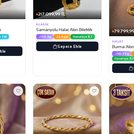
217.099,99 TL
KLASIK
e
Samanyolu Halat Altın Bileklik
79.799,99
5 CM
30.3g
22 Ayar
Havaleye %7
HALAT
Sepete Ekle
Burma Altın
kle
10.79g
Havaleye %