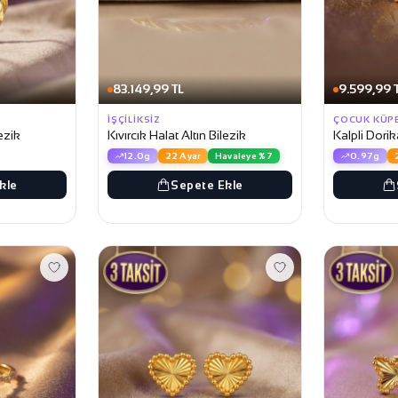
83.149,99 TL
9.599,99 
İŞÇILIKSIZ
ÇOCUK KÜP
lezik
Kıvırcık Halat Altın Bilezik
Kalpli Dori
12.0g
22 Ayar
Havaleye %7
0.97g
kle
Sepete Ekle