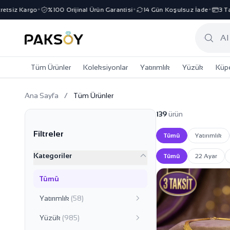
go
%100 Orijinal Ürün Garantisi
14 Gün Koşulsuz İade
3 Taksit İmka
✦
✦
✦
Tüm Ürünler
Koleksiyonlar
Yatırımlık
Yüzük
Küp
Ana Sayfa
/
Tüm Ürünler
Altın Takı & Mücevher Koleksiyonu | Paksoy Kuyumculu
139
ürün
Filtreler
Tümü
Yatırımlık
Kategoriler
Tümü
22 Ayar
Tümü
Yatırımlık
(58)
Yüzük
(985)