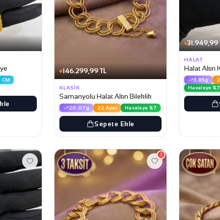
31.949,99 
HALAT
lye
Halat Altın 
146.299,99 TL
0 CM
3.85g
2
KLASIK
Havaleye %
Samanyolu Halat Altın Bileklik
kle
20.07g
22 Ayar
Havaleye %7
Sepete Ekle
1