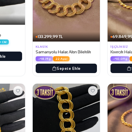
e
133.299,99 TL
69.849,99
0 CM
KLASIK
İŞÇILIKSIZ
Samanyolu Halat Altın Bileklik
Kıvırcık Hala
kle
18.19g
22 Ayar
10.09g
Sepete Ekle