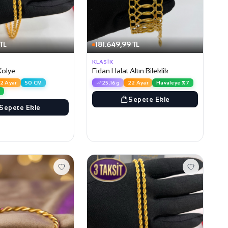
TL
181.649,99 TL
KLASIK
Kolye
Fidan Halat Altın Bileklik
2 Ayar
50 CM
25.16g
22 Ayar
Havaleye %7
7
Sepete Ekle
Sepete Ekle