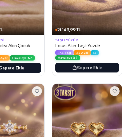
TL
21.149,99 TL
ESI
TAŞLI YÜZÜK
ika Altın Çocuk
Lotus Altın Taşlı Yüzük
2.66g
22 Ayar
12
Havaleye %7
 Ayar
Havaleye %7
Sepete Ekle
Sepete Ekle