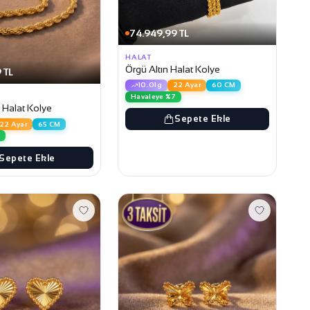
74.949,99 TL
HALAT
Örgü Altın Halat Kolye
 TL
10.01g
22 Ayar
60 CM
Havaleye %7
 Halat Kolye
Sepete Ekle
22 Ayar
65 CM
7
Sepete Ekle